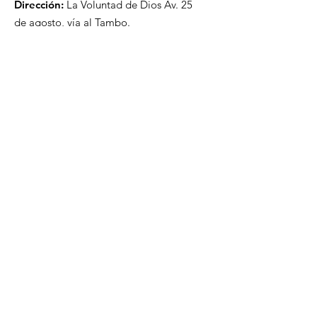
Dirección:
La Voluntad de Dios Av. 25
de agosto, vía al Tambo.
La Troncal, Ecuador.
Servicios generales:
Celebración familiar: Domingos, 8:00 am
y 10:00 am
Estudio Bíblico: Miércoles, 8:00 pm
Iglekids:
Reunión Iglekids: Sábados,1:00 pm
Escuela Dominical Kids: Domingos, 8:00 y
10:00 am
Estudio Bíblico Kids: Miércoles, 8:00 pm
Reunión de Adolescentes
: Sábados, 3:00
pm
Reunión de Jóvenes:
Sábados, 8:00 pm