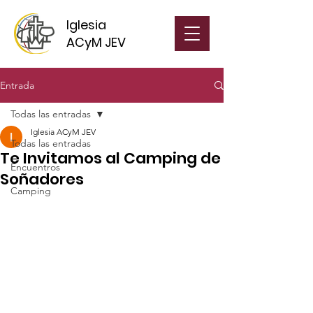
Iglesia
ACyM JEV
Entrada
Todas las entradas
Iglesia ACyM JEV
Todas las entradas
Te Invitamos al Camping de
Encuentros
Soñadores
Camping