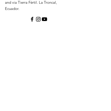
and via Tierra Fértil. La Troncal,
Ecuador.
Servicios generales:
Celebración familiar: Domingos, 8:00 am
y 10:00 am
Estudio Bíblico: Miércoles, 8:00 pm
Iglekids:
Reunión Iglekids: Sábados,1:00 pm
Escuela Dominical Kids: Domingos, 8:00 y
10:00 am
Estudio Bíblico Kids: Miércoles, 8:00 pm
Reunión de Adolescentes
: Sábados, 3:00
pm
Reunión de Jóvenes:
Sábados, 8:00 pm