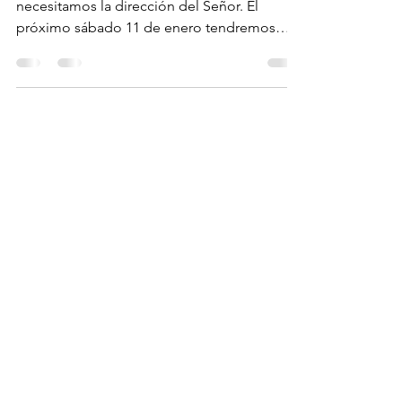
Empezamos un nuevo año 2025 y
necesitamos la dirección del Señor. El
próximo sábado 11 de enero tendremos
nuestro Retiro de Ayuno para...