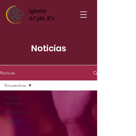
Iglesia
ACyM JEV
Noticias
Noticias
Encuentros
Todas las
entradas
Encuentros
Camping